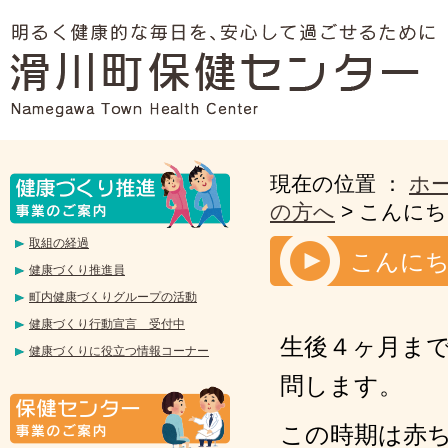
現在の位置 ：
ホ
の方へ
> こんに
取組の経過
こんに
健康づくり推進員
町内健康づくりグループの活動
健康づくり行動宣言 受付中
生後４ヶ月ま
健康づくりに役立つ情報コーナー
問します。
この時期は赤