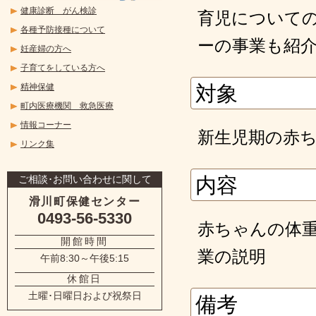
健康診断 がん検診
育児について
各種予防接種について
ーの事業も紹
妊産婦の方へ
子育てをしている方へ
精神保健
対象
町内医療機関 救急医療
情報コーナー
新生児期の赤
リンク集
ご相談･お問い合わせに関して
内容
滑川町保健センター
0493-56-5330
赤ちゃんの体
開館時間
業の説明
午前8:30～午後5:15
休館日
土曜･日曜日および祝祭日
備考