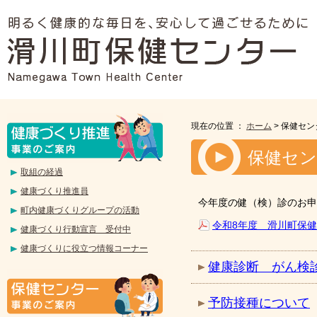
現在の位置 ：
ホーム
> 保健セ
保健セン
取組の経過
健康づくり推進員
今年度の健（検）診のお申
町内健康づくりグループの活動
令和8年度 滑川町保
健康づくり行動宣言 受付中
健康づくりに役立つ情報コーナー
健康診断 がん検
予防接種について