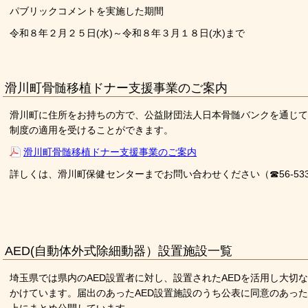
パブリックコメントを実施した期間
令和８年２月２５日(水)～令和８年３月１８日(水)まで
滑川町骨髄移植ドナー支援事業のご案内
滑川町に住所をお持ちの方で、公益財団法人日本骨髄バンクを通じて
制度の適用を受けることができます。
滑川町骨髄移植ドナー支援事業のご案内
詳しくは、滑川町保健センターまでお問い合わせください（☎56-533
AED(自動体外式除細動器）設置施設一覧
埼玉県では県内のAED設置者に対し、設置されたAEDを活用し大切
かけています。届出のあったAED設置施設のうち公表に同意のあった