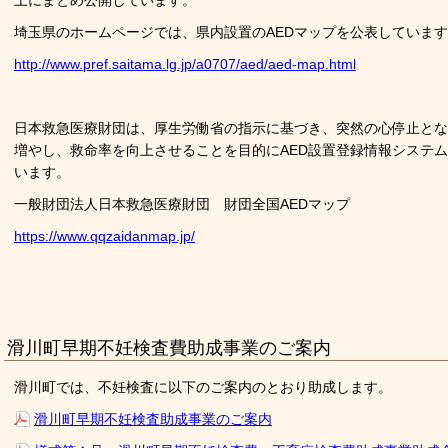
上にまとめ公開しています。
埼玉県のホームページでは、県内設置のAEDマップを公表していま
http://www.pref.saitama.lg.jp/a0707/aed/aed-map.html
日本救急医療財団は、厚生労働省の指示に基づき、突然の心停止とな
増やし、救命率を向上させることを目的にAED設置登録情報システム
います。
一般財団法人日本救急医療財団 財団全国AEDマップ
https://www.qqzaidanmap.jp/
滑川町早期不妊検査費助成事業のご案内
滑川町では、不妊検査に以下のご案内のとおり助成します。
滑川町早期不妊検査助成事業のご案内