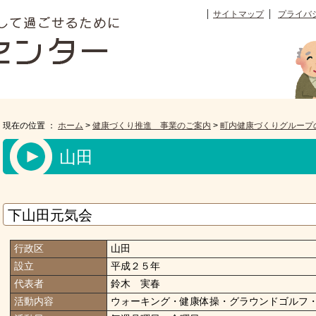
サイトマップ
プライバ
現在の位置 ：
ホーム
>
健康づくり推進 事業のご案内
>
町内健康づくりグループ
山田
下山田元気会
行政区
山田
設立
平成２５年
代表者
鈴木 実春
活動内容
ウォーキング・健康体操・グラウンドゴルフ