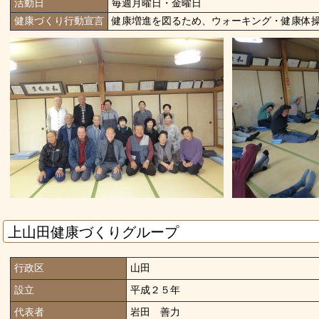
活動日
毎週月曜日・金曜日
健康づくり行動宣言
健康増進を図るため、ウォーキング・健康体
上山田健康づくりグループ
行政区
山田
設立
平成２５年
代表者
岩田 善力