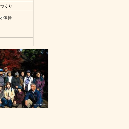
理づくり
オ体操
と