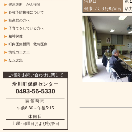
活動日
第
健康診断 がん検診
健康づくり行動宣言
活
各種予防接種について
妊産婦の方へ
子育てをしている方へ
精神保健
町内医療機関 救急医療
情報コーナー
リンク集
ご相談･お問い合わせに関して
滑川町保健センター
0493-56-5330
開館時間
午前8:30～午後5:15
休館日
土曜･日曜日および祝祭日