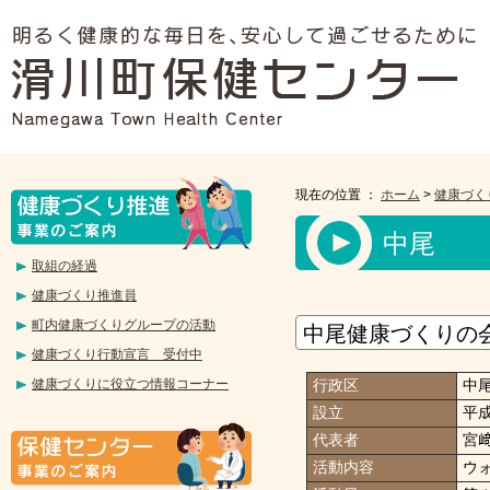
現在の位置 ：
ホーム
>
健康づく
中尾
取組の経過
健康づくり推進員
町内健康づくりグループの活動
中尾健康づくりの
健康づくり行動宣言 受付中
健康づくりに役立つ情報コーナー
行政区
中
設立
平
代表者
宮
活動内容
ウ