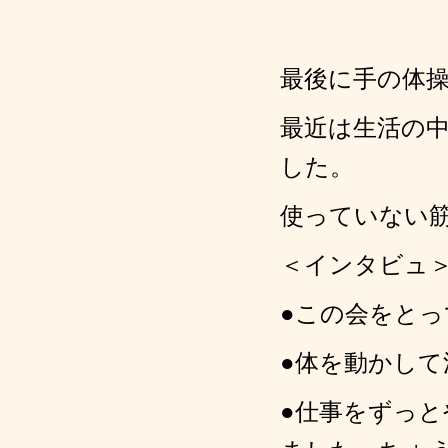
最後に手の体
最近は生活の
した。
使っていない
＜インタビュ
●この会をと
●体を動かし
●仕事をずっ