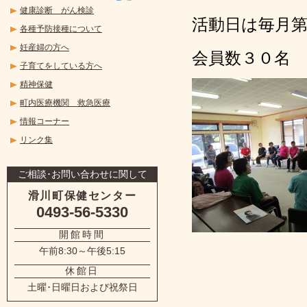
健康診断 がん検診
活動日は毎月第
各種予防接種について
妊産婦の方へ
会員数３０名
子育てをしている方へ
精神保健
町内医療機関 救急医療
情報コーナー
リンク集
ご相談･お問い合わせに関して
滑川町保健センター
0493-56-5330
開館時間
午前8:30～午後5:15
休館日
土曜･日曜日および祝祭日