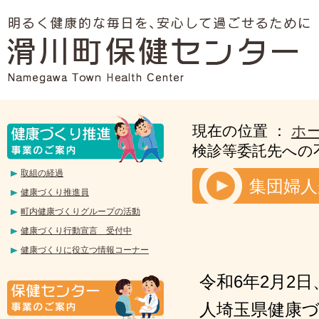
現在の位置 ：
ホ
検診等委託先への
取組の経過
集団婦人
健康づくり推進員
町内健康づくりグループの活動
健康づくり行動宣言 受付中
健康づくりに役立つ情報コーナー
令和6年2月2
人埼玉県健康づ