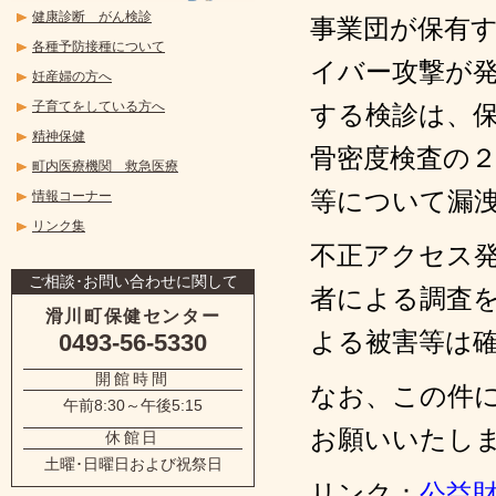
健康診断 がん検診
事業団が保有
各種予防接種について
イバー攻撃が
妊産婦の方へ
子育てをしている方へ
する検診は、
精神保健
骨密度検査の
町内医療機関 救急医療
等について漏
情報コーナー
リンク集
不正アクセス
ご相談･お問い合わせに関して
者による調査
滑川町保健センター
よる被害等は
0493-56-5330
開館時間
なお、この件
午前8:30～午後5:15
お願いいたし
休館日
土曜･日曜日および祝祭日
リンク：
公益